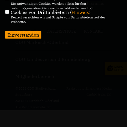
Strausberg, Kandidaten, Programm und Termine
Die notwendigen Cookies werden allein für den
ordnungsgemäßen Gebrauch der Webseite benötigt.
werden hier jedem Bürger präsentiert.
Cookies von Drittanbietern (
Hinweis
)
Derzeit verzichten wir auf Scripte von Drittanbietern auf der
Webseite.
IMPRESSUM
DATENSCHUTZ
KONTAKT
Einverstanden
CDU Märkisch-Oderland
CDU Landesverband Brandenburg
Mitgliederbereich
@2026 CDU Stadtverband
Realisation: Sharkness Media
Strausberg
GmbH & Co. KG
c/o CDU Märkisch-Oderland
Alle Rechte vorbehalten.